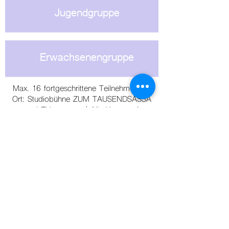
Jugendgruppe
Erwachsenengruppe
Max. 16 fortgeschrittene Teilnehmende |
Ort: Studiobühne ZUM TAUSENDSASSA
und Zirkusgarten | Alle Kurse auf
Nachfrage
Hier geht es zur Anmeldung
Impressum
Datenschutz
© 2023 Wagemut e.V.