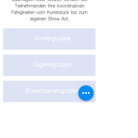
Teilnehmenden ihre koordinativen
Fähigkeiten vom Kunststück bis zum
eigenen Show Act.
Kindergruppe
Jugendgruppe
Erwachsenengruppe
8 - 10 Teilnehmende | Ort: Artistikraum
und Gewölbekeller (Zirkusgarten
saisonal) ZUM TAUSENDSASSA | Alle
Kurse auf Nachfrage